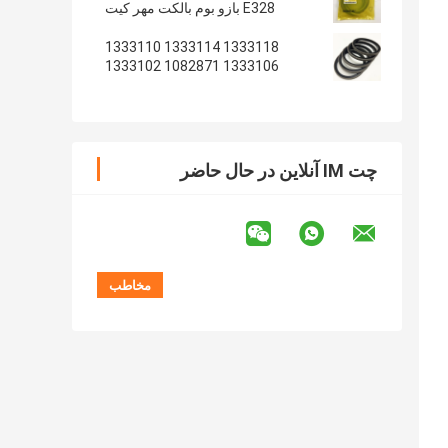
E328 بازو بوم بالکت مهر کیت
1333118 1333114 1333110
1333106 1082871 1333102
1233135 1082869
چت IM آنلاین در حال حاضر