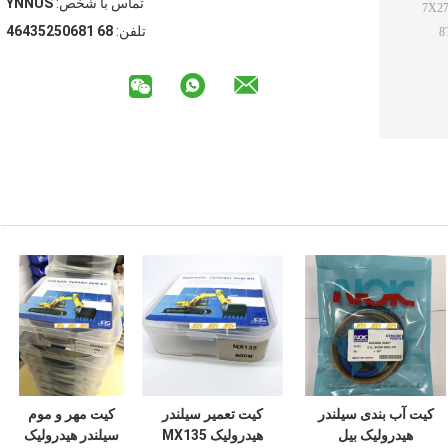
تماس با شخص:
SUNNY
تلفن:
86 18605253464
کیت آب بندی سیلندر
کیت تعمیر سیلندر
کیت مهر و موم
هیدرولیک بیل
هیدرولیک MX135
سیلندر هیدرولیک