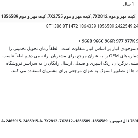
1 سال
کیت مهر و موم 7X2812
,
کیت مهر و موم 7X2755
,
کیت مهر و موم 1856589
موجودی انبار بر اساس انبار متفاوت است - لطفاً زمان تحویل تخمینی را
برای دقیق ترین ارسال ما ارجاع دهید ||ما هنگام سفارش، شماره های OEM را به عنوان مرجع برای مشتریان ارائه می دهیم.لطفاً تناسب
 شیشه، برگردان، رنگ اسپری و صندلی ارسال رایگان را به سراسر فروشگاه
 ها از تصاویر استوک به عنوان مرجعی برای مشتریان استفاده می کنند.
کیت مهر و موم یک سیلندر جدید متناسب با مدل های 769، 769B، 950، D4E قابل تعویض با 1856589، 1856589-A، 2465915، 2465915-A، 7X2812، 7X2812-