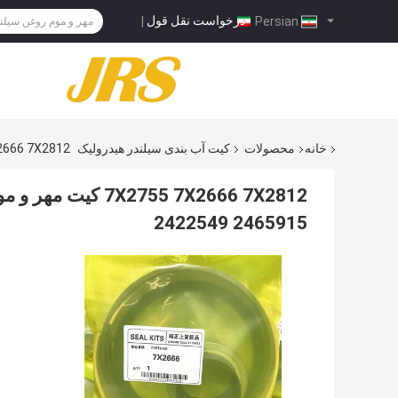
درخواست نقل قول
|
Persian
خانه
محصولات
کیت آب بندی سیلندر هیدرولیک
7X2755 7X2666 7X2812 کیت مهر و موم 2378277 5915
2422549 2465915