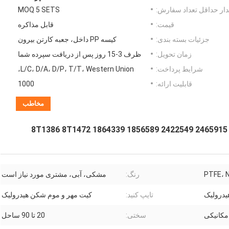
ار حداقل تعداد سفارش:
MOQ 5 SETS
قیمت:
قابل مذاکره
جزئیات بسته بندی:
کیسه PP داخل، جعبه کارتن بیرون
زمان تحویل:
ظرف 3-15 روز پس از دریافت سپرده شما
شرایط پرداخت:
L/C، D/A، D/P، T/T، Western Union،
قابلیت ارائه:
1000
مخاطب
رنگ:
مشکی، آبی، مشتری مورد نیاز است
درولیک
تایپ کنید:
کیت مهر و موم شکن هیدرولیک
مکانیکی
سختی:
20 تا 90 ساحل