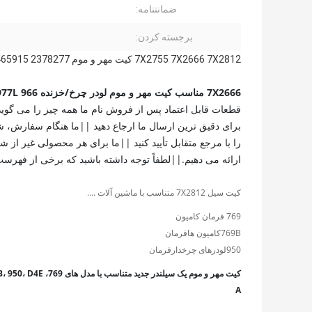
ضمانتنامه:
برجسته کردن:
7X2755 7X2666 7X2812 کیت مهر و موم 2378277 8T1386 ​​8T1472 1864339 1856589 2422549 2465915
7X2666 مناسب کیت مهر و موم لودر چرخ/خزنده 966 966B 966C 966R 977 977K 977L +
قطعات قابل اعتماد پس از فروش نام ما همه چیز را می گوید.
را با مرجع متقابل تأیید کنید ||ما برای هر محصولی غیر از
ارائه می دهیم.||لطفاً توجه داشته باشید که برخی از فهرست
کیت سیل 7X2812 متناسب با ماشین آلات ....
769 فرمان کامیون
769B
کامیون ها
فرمان
950
لودرهای چرخدار
فرمان
A