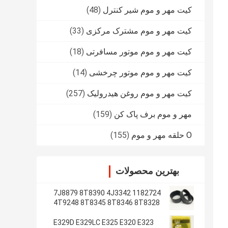
کیت مهر و موم شیر کنترل
(48)
کیت مهر و موم مشترک مرکزی
(33)
کیت مهر و موم موتور مسافرتی
(18)
کیت مهر و موم موتور چرخشی
(14)
کیت مهر و موم روغن هیدرولیک
(257)
مهر و موم برف پاک کن
(159)
O حلقه مهر و موم
(155)
بهترین محصولات
1182724 7J8879 8T8390 4J3342
4T9248 8T8345 8T8346 8T8328
4J2620 8T8355
E329D E329LC E325 E320 E323