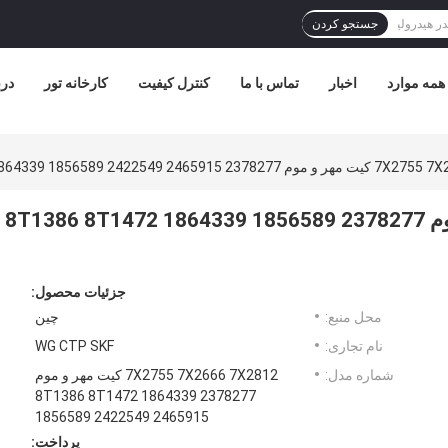
جستجو کردن
همه موارد
اخبار
تماس با ما
کنترل کیفیت
کارخانه تور
درب
8T1386 ​​8T1472 1864339 1856589 2422549 246
7X2755 7X2666 7X2812 کیت مهر و موم 2378277 8T1386 ​​8T1472 1864339 1856589
جزئیات محصول:
محل منبع:
چین
نام تجاری:
WG CTP SKF
شماره مدل:
7X2755 7X2666 7X2812 کیت مهر و موم
2378277 8T1386 ​​8T1472 1864339
1856589 2422549 2465915
پرداخت: