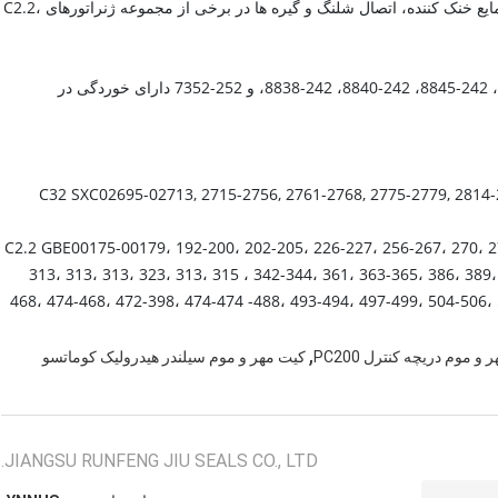
برنامه پشتیبانی محصول برای تعویض شیلنگ مخزن انبساط مایع خنک کننده، اتصال شلنگ و گیره ها در برخی از مجموعه ژنراتورهای C2.2،
پانل های محفظه ژنراتور 242-8836، 242-8837، 243-1888، 242-8845، 242-8840، 242-8838، و 252-7352 دارای خوردگی در
C32 SXC02695-02713, 2715-2756, 2761-2768, 2775-2779, 2814-
C2.2 GBE00175-00179، 192-200، 202-205، 226-227، 256-267، 270، 27
313، 313، 313، 323، 313، 315 ، 342-344، 361، 363-365، 386، 389
468، 474-468، 472-398، 474-474 -488، 493-494، 497-499، 504-506، 
,
و موم دریچه کنترل PC200
کیت مهر و موم سیلندر هیدرولیک کوماتسو
JIANGSU RUNFENG JIU SEALS CO., LTD.