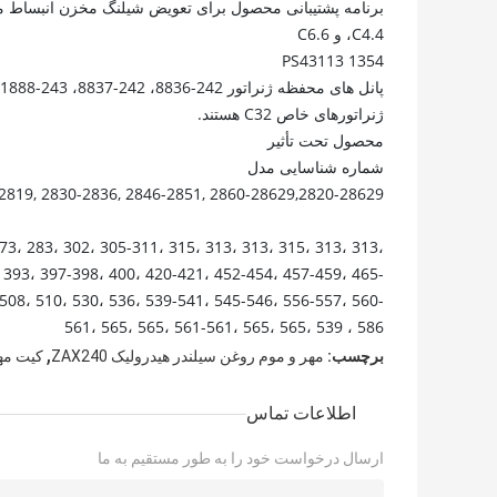
C4.4، و C6.6
1354 PS43113
ژنراتورهای خاص C32 هستند.
محصول تحت تأثیر
شماره شناسایی مدل
2819, 2830-2836, 2846-2851, 2860-28629,2820-28629
3، 283، 302، 305-311، 315، 313، 313، 315، 313، 313،
، 393، 397-398، 400، 420-421، 452-454، 457-459، 465-
508، 510، 530، 536، 539-541، 545-546، 556-557، 560-
561، 565، 565، 561-561، 565، 565، 539 ، 586
,
برچسب:
مهر و موم روغن سیلندر هیدرولیک ZAX240
کیت مهر 
اطلاعات تماس
ارسال درخواست خود را به طور مستقیم به ما