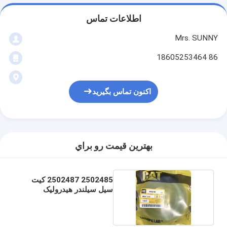
اطلاعات تماس
Mrs. SUNNY
86 18605253464
اکنون تماس بگیرید
بهترين قيمت رو براي
2502485 2502487 کیت
سیل سیلندر هیدرولیک
2502486