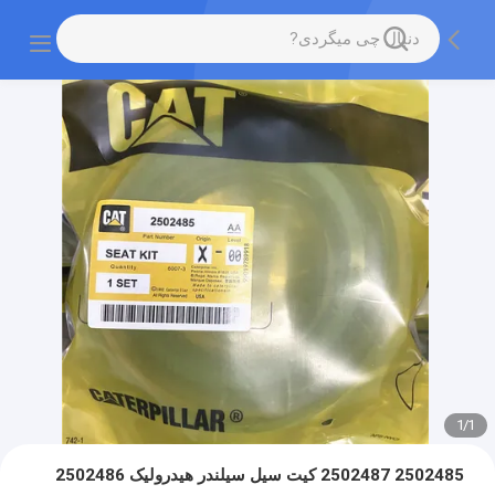
1
/
1
2502485 2502487 کیت سیل سیلندر هیدرولیک 2502486