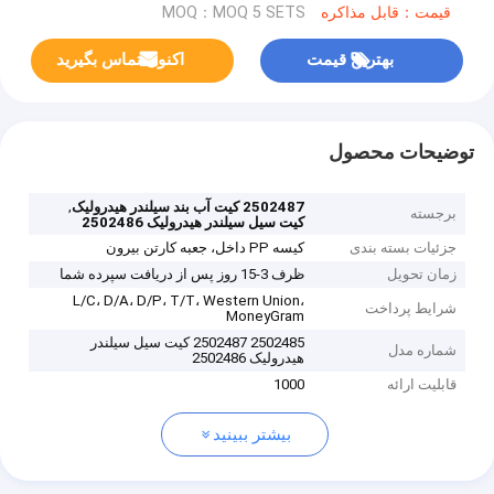
قیمت：قابل مذاکره
MOQ：MOQ 5 SETS
بهترین قیمت
اکنون تماس بگیرید
توضیحات محصول
,
2502487 کیت آب بند سیلندر هیدرولیک
برجسته
کیت سیل سیلندر هیدرولیک 2502486
جزئیات بسته بندی
کیسه PP داخل، جعبه کارتن بیرون
زمان تحویل
ظرف 3-15 روز پس از دریافت سپرده شما
L/C، D/A، D/P، T/T، Western Union،
شرایط پرداخت
MoneyGram
2502485 2502487 کیت سیل سیلندر
شماره مدل
هیدرولیک 2502486
قابلیت ارائه
1000
بیشتر ببینید