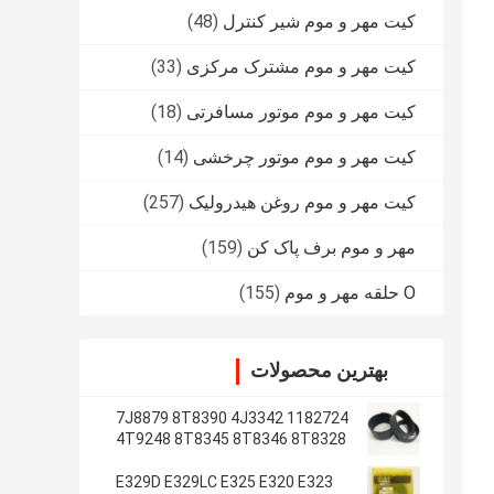
کیت مهر و موم شیر کنترل
(48)
کیت مهر و موم مشترک مرکزی
(33)
کیت مهر و موم موتور مسافرتی
(18)
کیت مهر و موم موتور چرخشی
(14)
کیت مهر و موم روغن هیدرولیک
(257)
مهر و موم برف پاک کن
(159)
O حلقه مهر و موم
(155)
بهترین محصولات
1182724 7J8879 8T8390 4J3342
4T9248 8T8345 8T8346 8T8328
4J2620 8T8355
E329D E329LC E325 E320 E323