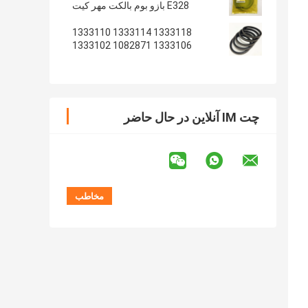
E328 بازو بوم بالکت مهر کیت
1333118 1333114 1333110
1333106 1082871 1333102
1233135 1082869
چت IM آنلاین در حال حاضر