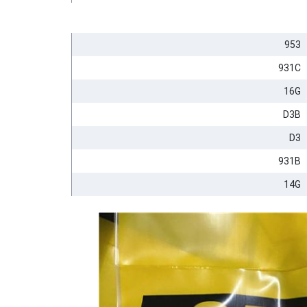
953
931C
16G
D3B
D3
931B
14G