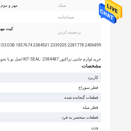
سبک:
مهر و موم 
ضمانتنامه:
کیت مهر و
برجسته کردن:
2406899 2281778 2339205 2384501 fits 924G 924GZ 931B 931C 943 953 D3 D3B 1857674
خرید لوازم جانبی تراکتور KIT-SEAL- 2384487 اصل نو با تحویل
مشخصات
کاربرد
قطر سوراخ
قطعات گنجانده شده
قطر میله
قطعات منحصر به فرد
وزن