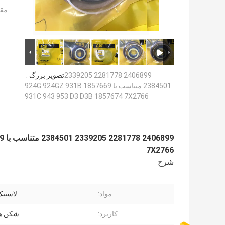
مقد
2406899 2281778 2339205
تصویر بزرگ :
2384501 متناسب با 1857669 924G 924GZ 931B
931C 943 953 D3 D3B 1857674 7X2766
7X2766
شرح
مواد:
لاستیک، E
کاربرد:
شکن هی