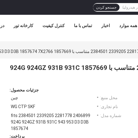
جستجو کردن
همه موارد
اخبار
تماس با ما
کنترل کیفیت
کارخانه تور
درب
2406899 2281778 2339205 2384501 متناسب با 1857669 924G 924GZ 931B 931C
جزئیات محصول:
محل منبع:
چین
نام تجاری:
WG CTP SKF
شماره مدل:
2406899 2281778 2339205 2384501 fits
924G 924GZ 931B 931C 943 953 D3 D3B
1857674
پرداخت: