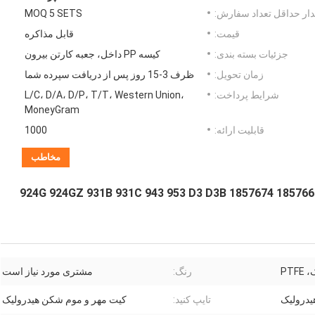
ار حداقل تعداد سفارش:
MOQ 5 SETS
قیمت:
قابل مذاکره
جزئیات بسته بندی:
کیسه PP داخل، جعبه کارتن بیرون
زمان تحویل:
ظرف 3-15 روز پس از دریافت سپرده شما
شرایط پرداخت:
L/C، D/A، D/P، T/T، Western Union،
MoneyGram
قابلیت ارائه:
1000
مخاطب
2406899 2281778 2339205 2384501 متناسب با 1857669 924G 924GZ 931B 931C 943 953 D3 D3B 1857674
PTF
رنگ:
مشتری مورد نیاز است
درولیک
تایپ کنید:
کیت مهر و موم شکن هیدرولیک