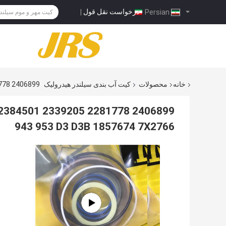
درخواست نقل قول
|
Persian
خانه
محصولات
کیت آب بندی سیلندر هیدرولیک
2406899 2281778 2339205 2384501 متناسب با 1857669 924G 924GZ 931B 931C 943 953 D3 D3B 1857674 7X2766
943 953 D3 D3B 1857674 7X2766