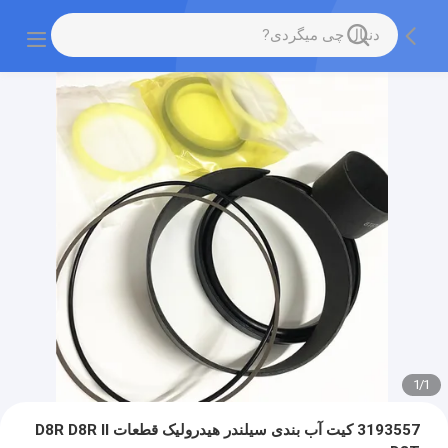
1
/
1
3193557 کیت آب بندی سیلندر هیدرولیک قطعات D8R D8R II