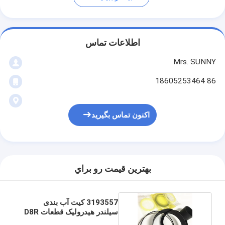
اطلاعات تماس
Mrs. SUNNY
86 18605253464
اکنون تماس بگیرید
بهترين قيمت رو براي
3193557 کیت آب بندی
سیلندر هیدرولیک قطعات D8R
D8R II D8T