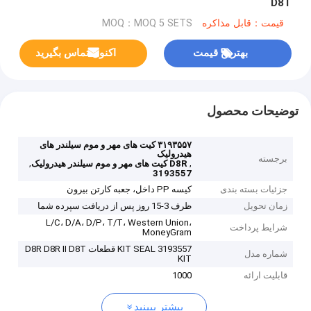
D8T
قیمت：قابل مذاکره
MOQ：MOQ 5 SETS
بهترین قیمت
اکنون تماس بگیرید
توضیحات محصول
۳۱۹۳۵۵۷ کیت های مهر و موم سیلندر های
هیدرولیک
برجسته
,
,
D8R کیت های مهر و موم سیلندر هیدرولیک
3193557
جزئیات بسته بندی
کیسه PP داخل، جعبه کارتن بیرون
زمان تحویل
ظرف 3-15 روز پس از دریافت سپرده شما
L/C، D/A، D/P، T/T، Western Union،
شرایط پرداخت
MoneyGram
3193557 KIT SEAL قطعات D8R D8R II D8T
شماره مدل
KIT
قابلیت ارائه
1000
بیشتر ببینید