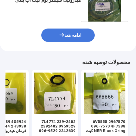
هیدرولیک سیلندر بوم کیت آب بندی
هیوندای 31Y1 - 15359
ادامه هید
محصولات توصیه شده
7L4774 239-2402
6V5555 0967570
2392402 0969529
096-7570 4F7388
NBR Black Oring کیت
096-9529 2242639
فرمان هیدرولیک 
مهر و موم لودر هیدرولیک
224-2639 NBR کیت
سیلندر اورینگ م