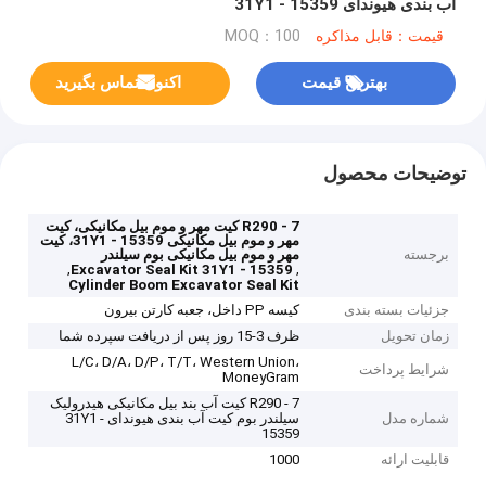
آب بندی هیوندای 31Y1 - 15359
قیمت：قابل مذاکره
MOQ：100
بهترین قیمت
اکنون تماس بگیرید
توضیحات محصول
R290 - 7 کیت مهر و موم بیل مکانیکی، کیت
مهر و موم بیل مکانیکی 31Y1 - 15359، کیت
برجسته
مهر و موم بیل مکانیکی بوم سیلندر
,
,
Excavator Seal Kit 31Y1 - 15359
Cylinder Boom Excavator Seal Kit
جزئیات بسته بندی
کیسه PP داخل، جعبه کارتن بیرون
زمان تحویل
ظرف 3-15 روز پس از دریافت سپرده شما
L/C، D/A، D/P، T/T، Western Union،
شرایط پرداخت
MoneyGram
R290 - 7 کیت آب بند بیل مکانیکی هیدرولیک
شماره مدل
سیلندر بوم کیت آب بندی هیوندای 31Y1 -
15359
قابلیت ارائه
1000