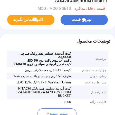
ZAX470 ARM BOOM BUCKET
قیمت：قابل مذاکره
MOQ：MOQ 5 SETS
بهترین قیمت
اکنون تماس بگیرید
توضیحات محصول
کیت آب‌بندی سیلندر هیدرولیک هیتاچی
ZAX450
برجسته
,
,
کیت آب‌بندی باکت بوم EX450
کیت تعمیر آب‌بندی سیلندر بازوی ZAX470
جزئیات بسته بندی
کیسه PP داخل، جعبه کارتن بیرون
زمان تحویل
ظرف 3-15 روز پس از دریافت سپرده شما
شرایط پرداخت
L/C، D/A، D/P، T/T، Western Union،
کیت آب بند سیلندر هیدرولیک HITACHI
شماره مدل
ZAX450 EX450 ZAX470 ARM BOOM
BUCKET
قابلیت ارائه
1000
بیشتر ببینید