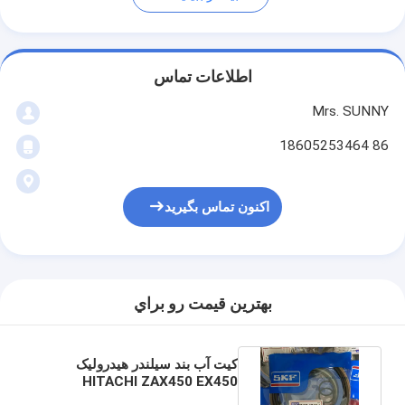
اطلاعات تماس
Mrs. SUNNY
86 18605253464
اکنون تماس بگیرید
بهترين قيمت رو براي
کیت آب بند سیلندر هیدرولیک
HITACHI ZAX450 EX450
ZAX470 ARM BOOM BUCKET