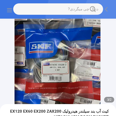
3
/
2
کیت آب بند سیلندر هیدرولیک EX120 EX60 EX200 ZAX200