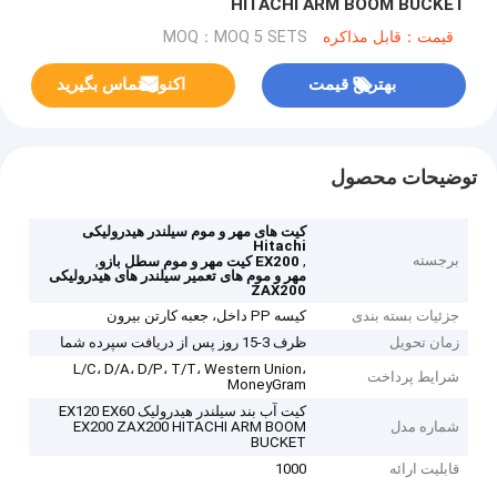
HITACHI ARM BOOM BUCKET
قیمت：قابل مذاکره
MOQ：MOQ 5 SETS
بهترین قیمت
اکنون تماس بگیرید
توضیحات محصول
کیت های مهر و موم سیلندر هیدرولیکی
Hitachi
برجسته
,
,
EX200 کیت مهر و موم سطل بازو
مهر و موم های تعمیر سیلندر های هیدرولیکی
ZAX200
جزئیات بسته بندی
کیسه PP داخل، جعبه کارتن بیرون
زمان تحویل
ظرف 3-15 روز پس از دریافت سپرده شما
L/C، D/A، D/P، T/T، Western Union،
شرایط پرداخت
MoneyGram
کیت آب بند سیلندر هیدرولیک EX120 EX60
شماره مدل
EX200 ZAX200 HITACHI ARM BOOM
BUCKET
قابلیت ارائه
1000