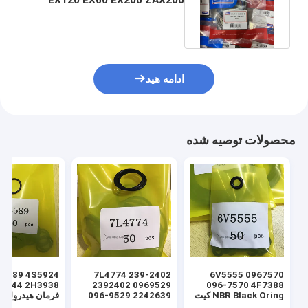
HITACHI ARM BOOM BUCKET
ادامه هید
محصولات توصیه شده
7L4774 239-2402
6V5555 0967570
2392402 0969529
096-7570 4F7388
NBR Black Oring کیت
096-9529 2242639
فرمان هیدرولیک 
مهر و موم لودر هیدرولیک
224-2639 NBR کیت
سیلندر اورینگ م