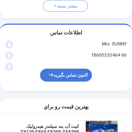
بیشتر ببینید
اطلاعات تماس
Mrs. SUNNY
86 18605253464
اکنون تماس بگیرید
بهترين قيمت رو براي
کیت آب بند سیلندر هیدرولیک
EX120 EX60 EX200 ZAX200