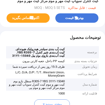
کیت کنترل سوپاپ کیت مهر و موم مرکز کیت مهر و موم
پیوستن به کیت مهر و موم HYUNDAY
قیمت：قابل مذاکره
MOQ：MOQ 5 SETS
بهترین قیمت
اکنون تماس بگیرید
توضیحات محصول
,
کیت آب بندی سیلندر هیدرولیک هیوندای
برجسته
,
کیت آب‌بندی شیر کنترل YBS R305-7
کیت آب‌بندی بازوی بوم بیل 31Y1-15040
جزئیات بسته بندی
کیسه PP داخل، جعبه کارتن بیرون
زمان تحویل
ظرف 3-15 روز پس از دریافت سپرده شما
L/C، D/A، D/P، T/T، Western Union،
شرایط پرداخت
MoneyGram
R305-7 YBS 31Y1-15040 سطل بازو بوم
شماره مدل
کیت مهر و موم کیت کنترل سوپاپ کیت مهر و
موم مرکز کیت مهر و موم پی
قابلیت ارائه
1000
بیشتر ببینید