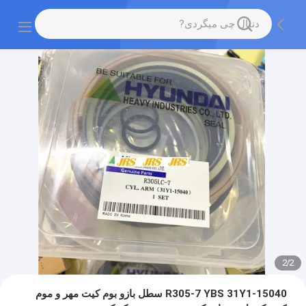
2
/
2
R305-7 YBS 31Y1-15040 سطل بازو بوم کیت مهر و موم