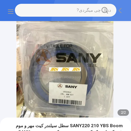
2
/
2
SANY220 210 YBS Boom سطل سیلندر کیت مهر و موم