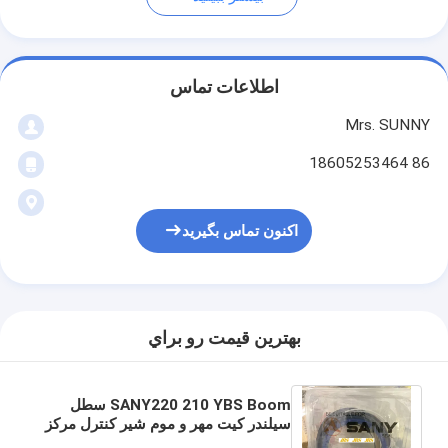
اطلاعات تماس
Mrs. SUNNY
86 18605253464
اکنون تماس بگیرید
بهترين قيمت رو براي
SANY220 210 YBS Boom سطل
سیلندر کیت مهر و موم شیر کنترل مرکز
کیت مهر و موم به کیت مهر و موم