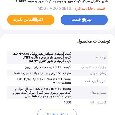
شیر کنترل مرکز کیت مهر و موم به کیت مهر و موم SANY
بپیوندید
قیمت：قابل مذاکره
MOQ：MOQ 5 SETS
بهترین قیمت
اکنون تماس بگیرید
توضیحات محصول
,
کیت آب‌بندی سیلندر هیدرولیک SANY220
برجسته
,
کیت آب‌بندی بازو، بوم و باکت YBS
کیت آب‌بندی شیر کنترل SANY
جزئیات بسته بندی
کیسه PP داخل، جعبه کارتن بیرون
زمان تحویل
ظرف 3-15 روز پس از دریافت سپرده شما
L/C، D/A، D/P، T/T، Western Union،
شرایط پرداخت
MoneyGram
SANY220 210 YBS Boom سطل سیلندر
شماره مدل
کیت مهر و موم شیر کنترل مرکز کیت مهر و
موم به کیت مهر و موم SANY بپی
قابلیت ارائه
1000
بیشتر ببینید