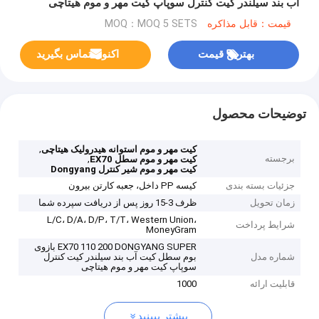
آب بند سیلندر کیت کنترل سوپاپ کیت مهر و موم هیتاچی
قیمت：قابل مذاکره
MOQ：MOQ 5 SETS
بهترین قیمت
اکنون تماس بگیرید
توضیحات محصول
,
کیت مهر و موم استوانه هیدرولیک هیتاچی
برجسته
,
کیت مهر و موم سطل EX70
کیت مهر و موم شیر کنترل Dongyang
جزئیات بسته بندی
کیسه PP داخل، جعبه کارتن بیرون
زمان تحویل
ظرف 3-15 روز پس از دریافت سپرده شما
L/C، D/A، D/P، T/T، Western Union،
شرایط پرداخت
MoneyGram
EX70 110 200 DONGYANG SUPER بازوی
شماره مدل
بوم سطل کیت آب بند سیلندر کیت کنترل
سوپاپ کیت مهر و موم هیتاچی
قابلیت ارائه
1000
بیشتر ببینید