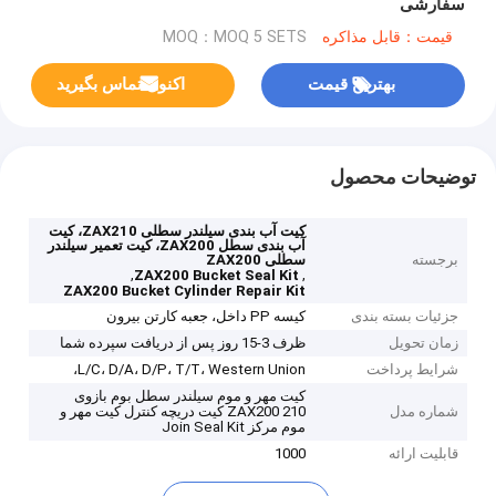
سفارشی
قیمت：قابل مذاکره
MOQ：MOQ 5 SETS
بهترین قیمت
اکنون تماس بگیرید
توضیحات محصول
کیت آب بندی سیلندر سطلی ZAX210، کیت
آب بندی سطل ZAX200، کیت تعمیر سیلندر
برجسته
سطلی ZAX200
,
,
ZAX200 Bucket Seal Kit
ZAX200 Bucket Cylinder Repair Kit
جزئیات بسته بندی
کیسه PP داخل، جعبه کارتن بیرون
زمان تحویل
ظرف 3-15 روز پس از دریافت سپرده شما
شرایط پرداخت
L/C، D/A، D/P، T/T، Western Union،
کیت مهر و موم سیلندر سطل بوم بازوی
شماره مدل
ZAX200 210 کیت دریچه کنترل کیت مهر و
موم مرکز Join Seal Kit
قابلیت ارائه
1000