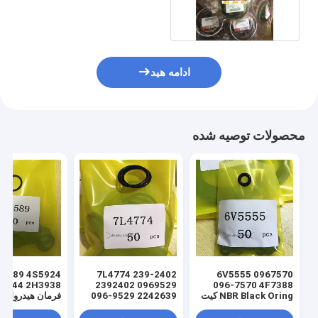
سفارشی
ادامه هید
محصولات توصیه شده
7L4774 239-2402
6V5555 0967570
2392402 0969529
096-7570 4F7388
NBR Black Oring کیت
096-9529 2242639
فرمان هیدرولیک 
مهر و موم لودر هیدرولیک
224-2639 NBR کیت
سیلندر اورینگ م
سیلندر
مهر و موم لودر هیدرولیک