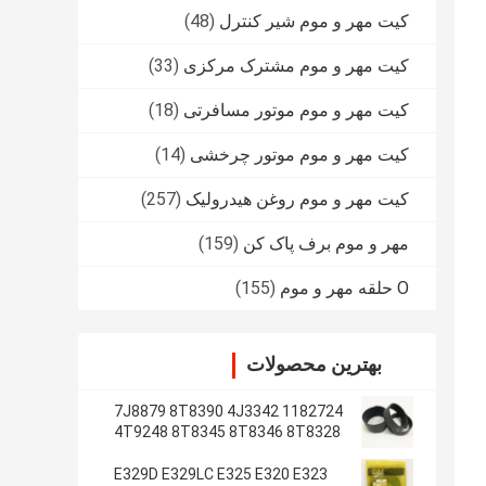
کیت مهر و موم شیر کنترل
(48)
کیت مهر و موم مشترک مرکزی
(33)
کیت مهر و موم موتور مسافرتی
(18)
کیت مهر و موم موتور چرخشی
(14)
کیت مهر و موم روغن هیدرولیک
(257)
مهر و موم برف پاک کن
(159)
O حلقه مهر و موم
(155)
بهترین محصولات
1182724 7J8879 8T8390 4J3342
4T9248 8T8345 8T8346 8T8328
4J2620 8T8355
E329D E329LC E325 E320 E323