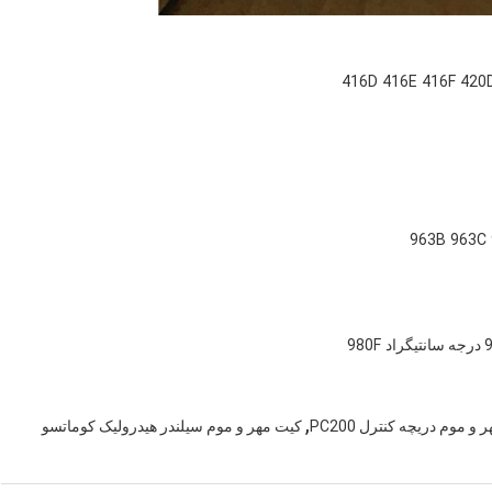
416D
416E
416F
420
963B
963C
980F
,
و موم دریچه کنترل PC200
کیت مهر و موم سیلندر هیدرولیک کوماتسو