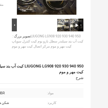
مقد
LIUGONG LG908 920 930 940 950
تصویر بزرگ :
کیت آب بند سیلندر سطل بازو بوم کیت کنترل سوپاپ
کیت مهر و موم مرکز اتصال کیت مهر و موم
G908 920 930 940 950
کیت مهر و موم
شرح
مواد:
NBR
کاربرد:
شکن هی