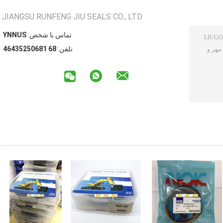
JIANGSU RUNFENG JIU SEALS CO., LTD.
تماس با شخص:
SUNNY
تلفن:
86 18605253464