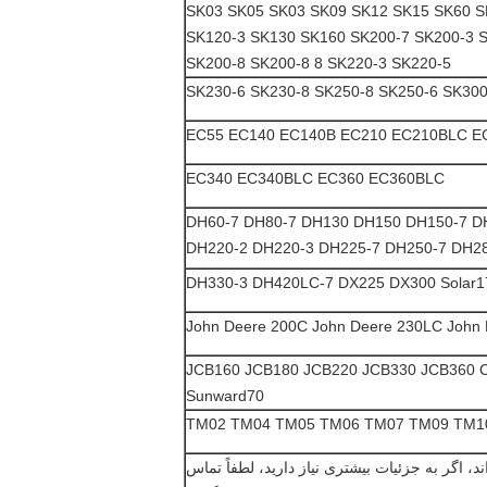
SK03 SK05 SK03 SK09 SK12 SK15 SK60 S
SK120-3 SK130 SK160 SK200-7 SK200-3 S
SK200-8 SK200-8 8 SK220-3 SK220-5
SK230-6 SK230-8 SK250-8 SK250-6 SK300
EC55 EC140 EC140B EC210 EC210BLC E
EC340 EC340BLC EC360 EC360BLC
DH60-7 DH80-7 DH130 DH150 DH150-7 D
DH220-2 DH220-3 DH225-7 DH250-7 DH2
DH330-3 DH420LC-7 DX225 DX300 Solar175
John Deere 200C John Deere 230LC John
JCB160 JCB180 JCB220 JCB330 JCB360
Sunward70
TM02 TM04 TM05 TM06 TM07 TM09 TM1
د، اگر به جزئیات بیشتری نیاز دارید، لطفاً تماس