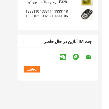
E328 بازو بوم بالکت مهر کیت
1333118 1333114 1333110
1333106 1082871 1333102
1233135 1082869
چت IM آنلاین در حال حاضر