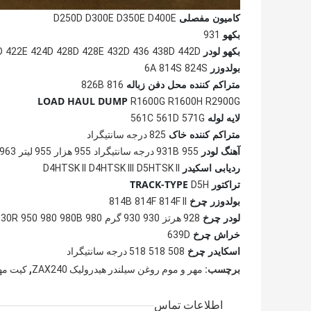
کامیون مفصلی
D250D
D300E
D350E
D400E
بکهو
931
بکهو لودر
D
422E
424D
428D
428E
432D
436
438D
442D
بولدوزر
6A
814S
824S
متراکم کننده محل دفن زباله
826B
816
LOAD HAUL DUMP
R1600G
R1600H
R2900G
لایه لوله
561C
561D
571G
متراکم کننده خاک
825 درجه سانتیگراد
آهنگ لودر
955 درجه سانتیگراد
931B
955 هزار
955 لیتر
963
ردیابی اسکیدر
D4HTSK II
D4HTSK III
D5HTSK II
تراکتور TRACK-TYPE
D5H
بولدوزر چرخ
814B
814F
814F II
لودر چرخ
928 هرتز
930
930 گرم
980 درجه سانتیگراد
980B
980
950
930R
خراش چرخ
639D
اسکایدر چرخ
508
518
518 درجه سانتیگراد
,
برچسب:
مهر و موم روغن سیلندر هیدرولیک ZAX240
کیت مهر 
اطلاعات تماس