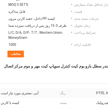
ار حداقل تعداد سفارش:
MOQ 5 SETS
قیمت:
قابل مذاکره
جزئیات بسته بندی:
کیسه PP داخل، جعبه کارتن بیرون
زمان تحویل:
ظرف 3-15 روز پس از دریافت سپرده شما
شرایط پرداخت:
L/C، D/A، D/P، T/T، Western Union،
MoneyGram
قابلیت ارائه:
1000
مخاطب
LIUGONG L کیت آب بند سیلندر سطل بازو بوم کیت کنترل سوپاپ کیت مهر و موم مرکز اتصال
PTFE، 
رنگ:
آبی، مشتری مورد نیاز است
درولیک
بسته:
کیسه یا کارتن