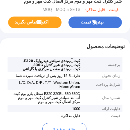
شیر کنترل کیت مهر و موم مرکز اتصال کیت مهر و موم
قیمت：قابل مذاکره
MOQ：MOQ 5 SETS
بهترین قیمت
اکنون تماس بگیرید
توضیحات محصول
,
کیت آب‌بندی سیلندر هیدرولیک E320
برجسته
,
کیت آب‌بندی شیر کنترل 330C
کیت آب‌بندی مفصل مرکزی با گارانتی
زمان تحویل
ظرف 3-15 روز پس از دریافت سپرده شما
L/C، D/A، D/P، T/T، Western Union،
شرایط پرداخت
MoneyGram
E320 320BL 330 330C سطل بازو بوم کیت
شماره مدل
آب بند سیلندر شیر کنترل کیت مهر و موم
مرکز اتصال کیت مهر و موم
قابلیت ارائه
1000
قیمت
قابل مذاکره
بیشتر ببینید