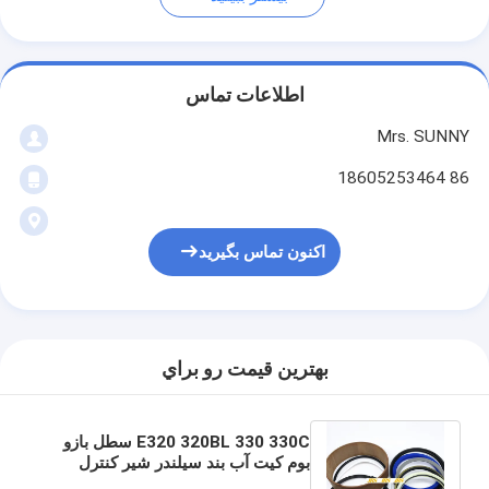
اطلاعات تماس
Mrs. SUNNY
86 18605253464
اکنون تماس بگیرید
بهترين قيمت رو براي
E320 320BL 330 330C سطل بازو
بوم کیت آب بند سیلندر شیر کنترل
کیت مهر و موم مرکز اتصال کیت مهر و