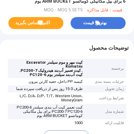
6 برای بیل مکانیکی کوماتسو ARM BUCKET بوم
قیمت：قابل مذاکره
MOQ：MOQ 5 SETS
بهترین قیمت
اکنون تماس بگیرید
توضیحات محصول
کیت مهر و موم سیلندر Excavator
Komatsu
برجسته
,
,
کیت تعمیر آب‌بند هیدرولیک PC200-7
کیت آب‌بند سیلندر بوم PC120-6
جزئیات بسته بندی
کیسه PP داخل، جعبه کارتن بیرون
زمان تحویل
ظرف 3-15 روز پس از دریافت سپرده شما
L/C، D/A، D/P، T/T، Western Union،
شرایط پرداخت
MoneyGram
کیت تعمیر کیت آب بندی سیلندر PC200-6
شماره مدل
PC200-7 PC120-6 برای بیل مکانیکی
کوماتسو ARM BUCKET بوم
قابلیت ارائه
1000