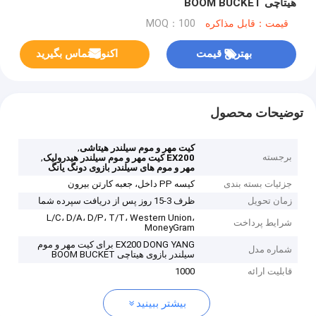
هیتاچی BOOM BUCKET
قیمت：قابل مذاکره
MOQ：100
بهترین قیمت
اکنون تماس بگیرید
توضیحات محصول
,
کیت مهر و موم سیلندر هیتاشی
برجسته
,
EX200 کیت مهر و موم سیلندر هیدرولیک
مهر و موم های سیلندر بازوی دونگ یانگ
جزئیات بسته بندی
کیسه PP داخل، جعبه کارتن بیرون
زمان تحویل
ظرف 3-15 روز پس از دریافت سپرده شما
L/C، D/A، D/P، T/T، Western Union،
شرایط پرداخت
MoneyGram
EX200 DONG YANG برای کیت مهر و موم
شماره مدل
سیلندر بازوی هیتاچی BOOM BUCKET
قابلیت ارائه
1000
بیشتر ببینید