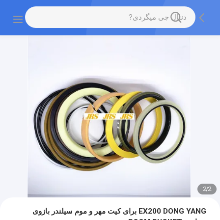
2
/
2
EX200 DONG YANG برای کیت مهر و موم سیلندر بازوی