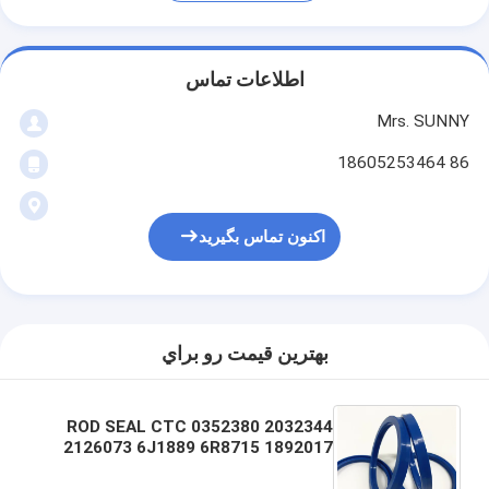
اطلاعات تماس
Mrs. SUNNY
86 18605253464
اکنون تماس بگیرید
بهترين قيمت رو براي
ROD SEAL CTC 0352380 2032344
2126073 6J1889 6R8715 1892017
2S5867 3E4215 3E4181 3E4182
3E4183 3E41945 3E41943