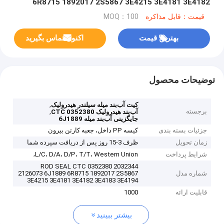
6R8715 1892017 2S5867 3E4215 3E4181 3E4182
3E4183 3E41945 3E41943
قیمت：قابل مذاکره
MOQ：100
بهترین قیمت
اکنون تماس بگیرید
توضیحات محصول
,
کیت آب‌بند میله سیلندر هیدرولیک
برجسته
,
آب‌بند هیدرولیک CTC 0352380
جایگزینی آب‌بند میله 6J1889
جزئیات بسته بندی
کیسه PP داخل، جعبه کارتن بیرون
زمان تحویل
ظرف 3-15 روز پس از دریافت سپرده شما
شرایط پرداخت
L/C، D/A، D/P، T/T، Western Union،
ROD SEAL CTC 0352380 2032344
شماره مدل
2126073 6J1889 6R8715 1892017 2S5867
3E4215 3E4181 3E4182 3E4183 3E4194
قابلیت ارائه
1000
بیشتر ببینید