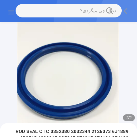
2
/
2
ROD SEAL CTC 0352380 2032344 2126073 6J1889