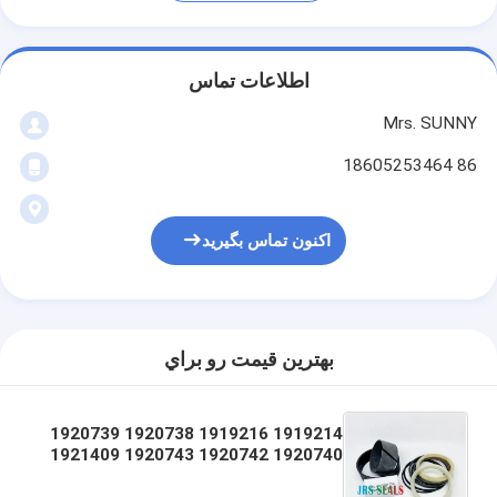
اطلاعات تماس
Mrs. SUNNY
86 18605253464
اکنون تماس بگیرید
بهترين قيمت رو براي
1919214 1919216 1920738 1920739
1920740 1920742 1920743 1921409
1921410 1921411 1923003
192123004 1923003 192123004