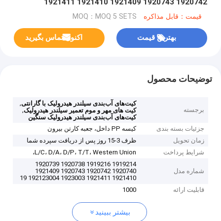
1920742 1920743 1921409 1921410 1921411
1923003 192123004 1923003 192123004
قیمت：قابل مذاکره
MOQ：MOQ 5 SETS
بهترین قیمت
اکنون تماس بگیرید
توضیحات محصول
,
کیت‌های آب‌بندی سیلندر هیدرولیک با گارانتی
برجسته
,
کیت های مهر و موم تعمیر سیلندر هیدرولیک
کیت‌های آب‌بندی سیلندر هیدرولیک سنگین
جزئیات بسته بندی
کیسه PP داخل، جعبه کارتن بیرون
زمان تحویل
ظرف 3-15 روز پس از دریافت سپرده شما
شرایط پرداخت
L/C، D/A، D/P، T/T، Western Union،
1919214 1919216 1920738 1920739
شماره مدل
1920740 1920742 1920743 1921409
1921410 1921411 1923003 192123004 19
قابلیت ارائه
1000
بیشتر ببینید