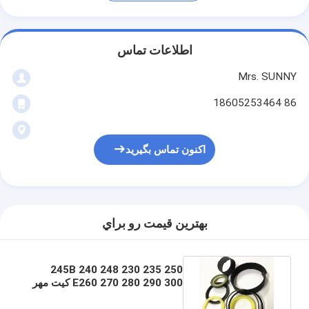
اطلاعات تماس
Mrs. SUNNY
86 18605253464
اکنون تماس بگیرید
بهترين قيمت رو براي
245B 240 248 230 235 250
E260 270 280 290 300 کیت مهر
و موم فرمان TIFT TIFT