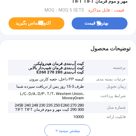
مهر و موم فرمان TIFT TIFT
قیمت：قابل مذاکره
MOQ：MOQ 5 SETS
بهترین قیمت
اکنون تماس بگیرید
توضیحات محصول
,
کیت آب‌بندی فرمان هیدرولیکی
برجسته
,
کیت آب‌بندی فرمان شیب‌دار بالابر
کیت آب‌بندی E260 270 280
جزئیات بسته بندی
کیسه PP داخل، جعبه کارتن بیرون
زمان تحویل
ظرف 3-15 روز پس از دریافت سپرده شما
L/C، D/A، D/P، T/T، Western Union،
شرایط پرداخت
MoneyGram
245B 240 248 230 235 250 E260 270 280
شماره مدل
290 300 کیت مهر و موم فرمان TIFT TIFT
قابلیت ارائه
10000
بیشتر ببینید