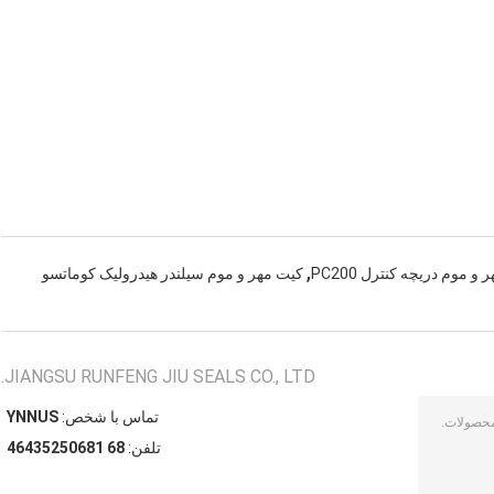
,
و موم دریچه کنترل PC200
کیت مهر و موم سیلندر هیدرولیک کوماتسو
JIANGSU RUNFENG JIU SEALS CO., LTD.
تماس با شخص:
SUNNY
تلفن:
86 18605253464