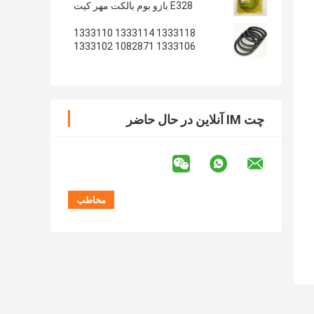
E328 بازو بوم بالکت مهر کیت
1333118 1333114 1333110
1333106 1082871 1333102
1233135 1082869
چت IM آنلاین در حال حاضر