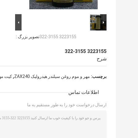
3223155 322-3155
تصویر بزرگ :
3223155 322-3155
شرح
,
برچسب:
مهر و موم روغن سیلندر هیدرولیک ZAX240
کیت مهر 
اطلاعات تماس
ارسال درخواست خود را به طور مستقیم به ما