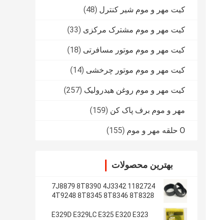
کیت مهر و موم شیر کنترل
(48)
کیت مهر و موم مشترک مرکزی
(33)
کیت مهر و موم موتور مسافرتی
(18)
کیت مهر و موم موتور چرخشی
(14)
کیت مهر و موم روغن هیدرولیک
(257)
مهر و موم برف پاک کن
(159)
O حلقه مهر و موم
(155)
بهترین محصولات
1182724 7J8879 8T8390 4J3342
4T9248 8T8345 8T8346 8T8328
4J2620 8T8355
E329D E329LC E325 E320 E323