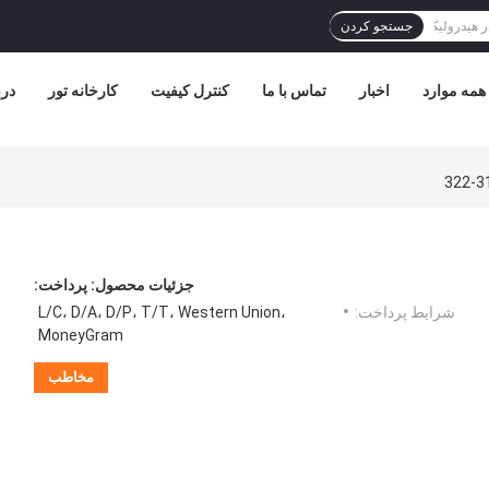
جستجو کردن
همه موارد
اخبار
تماس با ما
کنترل کیفیت
کارخانه تور
درب
جزئیات محصول:
پرداخت:
شرایط پرداخت:
L/C، D/A، D/P، T/T، Western Union،
MoneyGram
مخاطب