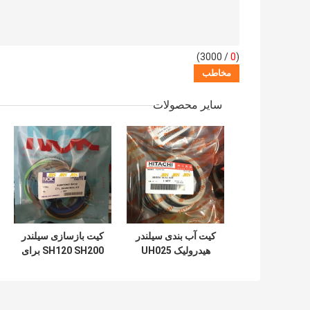
/ 3000)
0
(
سایر محصولات
کیت آب بندی سیلندر
کیت بازسازی سیلندر
هیدرولیک UH025
SH120 SH200 برای
UH083 برای سطل
سطل بازوی بوم بیل
بوم بازوی هیتاچی
مکانیکی