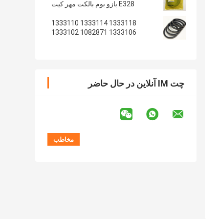
E328 بازو بوم بالکت مهر کیت
1333118 1333114 1333110
1333106 1082871 1333102
1233135 1082869
چت IM آنلاین در حال حاضر