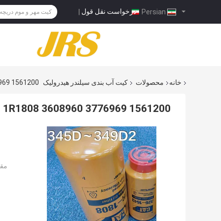
درخواست نقل قول
|
Persian
خانه
محصولات
کیت آب بندی سیلندر هیدرولیک
1561200 3776969 1R0755 3261643 1R1808 4227587 4385386 1R1808 3608960
1561200 3776969 1R0755 3261643 1R1808 4227587 4385386 1R1808 3608960
مقد