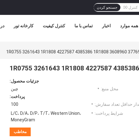
جستجو کردن
همه موارد
اخبار
تماس با ما
کنترل کیفیت
کارخانه تور
درب
جزئیات محصول:
محل منبع:
چین
پرداخت:
ار حداقل تعداد سفارش:
100
شرایط پرداخت:
L/C، D/A، D/P، T/T، Western Union،
MoneyGram
مخاطب