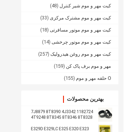
کیت مهر و موم شیر کنترل
(48)
کیت مهر و موم مشترک مرکزی
(33)
کیت مهر و موم موتور مسافرتی
(18)
کیت مهر و موم موتور چرخشی
(14)
کیت مهر و موم روغن هیدرولیک
(257)
مهر و موم برف پاک کن
(159)
O حلقه مهر و موم
(155)
بهترین محصولات
1182724 7J8879 8T8390 4J3342
4T9248 8T8345 8T8346 8T8328
4J2620 8T8355
E329D E329LC E325 E320 E323