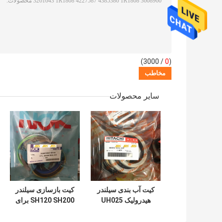
/ 3000)
0
(
سایر محصولات
کیت آب بندی سیلندر
کیت بازسازی سیلندر
هیدرولیک UH025
SH120 SH200 برای
UH083 برای سطل
سطل بازوی بوم بیل
بوم بازوی هیتاچی
مکانیکی