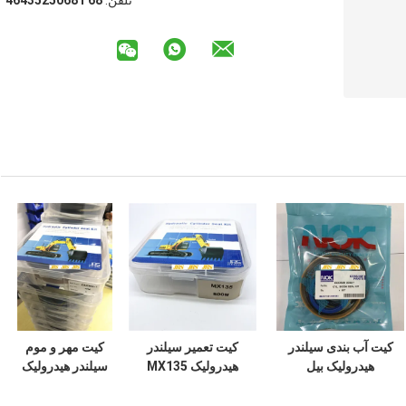
تلفن:
86 18605253464
کیت آب بندی سیلندر
کیت تعمیر سیلندر
کیت مهر و موم
هیدرولیک بیل
هیدرولیک MX135
سیلندر هیدرولیک
مکانیکی DOOSAN
سری سوسان
ZAX350 مواد
DX60 7 200 210
مکانیکی
لاستیکی PTFE NBR