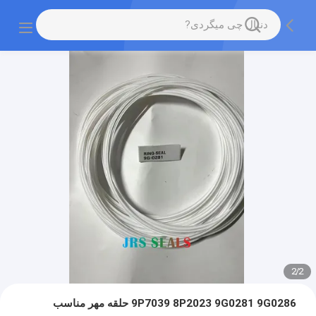
2
/
2
9P7039 8P2023 9G0281 9G0286 حلقه مهر مناسب