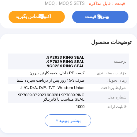
قیمت：قابل مذاکره
MOQ：MOQ 5 SETS
بهترین قیمت
اکنون تماس بگیرید
توضیحات محصول
,
8P2023 RING SEAL
برجسته
,
9P7039 RING SEAL
9G0286 RING SEAL
جزئیات بسته بندی
کیسه PP داخل، جعبه کارتن بیرون
زمان تحویل
ظرف 3-15 روز پس از دریافت سپرده شما
شرایط پرداخت
L/C، D/A، D/P، T/T، Western Union،
9P7039 8P2023 9G0281 9P7039 RING
شماره مدل
SEAL متناسب با کاترپیلار
قابلیت ارائه
1000
بیشتر ببینید