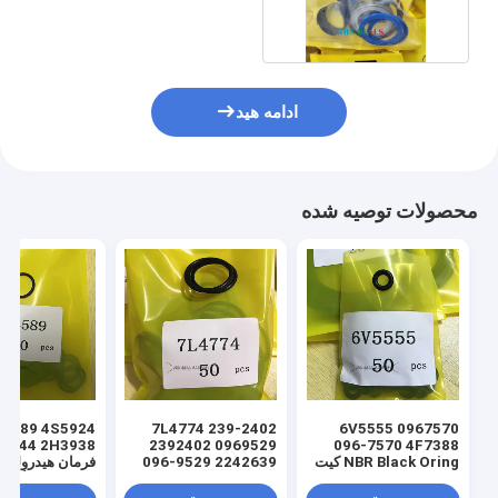
8T1370 8T1371
ادامه هید
محصولات توصیه شده
7L4774 239-2402
6V5555 0967570
2392402 0969529
096-7570 4F7388
NBR Black Oring کیت
096-9529 2242639
فرمان هیدرولیک 
مهر و موم لودر هیدرولیک
224-2639 NBR کیت
سیلندر اورینگ م
سیلندر
مهر و موم لودر هیدرولیک