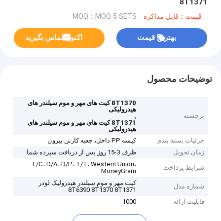
8T1371
قیمت：قابل مذاکره
MOQ：MOQ 5 SETS
بهترین قیمت
اکنون تماس بگیرید
توضیحات محصول
8T1370 کیت های مهر و موم سیلندر های
هیدرولیکی
برجسته
,
8T1371 کیت های مهر و موم سیلندر های
هیدرولیکی
جزئیات بسته بندی
کیسه PP داخل، جعبه کارتن بیرون
زمان تحویل
ظرف 3-15 روز پس از دریافت سپرده شما
L/C، D/A، D/P، T/T، Western Union،
شرایط پرداخت
MoneyGram
کیت مهر و موم سیلندر هیدرولیک لودر
شماره مدل
8T6390 8T1370 8T1371
قابلیت ارائه
1000