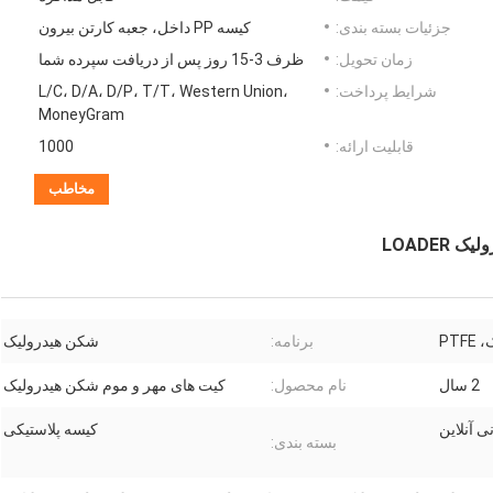
جزئیات بسته بندی:
کیسه PP داخل، جعبه کارتن بیرون
زمان تحویل:
ظرف 3-15 روز پس از دریافت سپرده شما
شرایط پرداخت:
L/C، D/A، D/P، T/T، Western Union،
MoneyGram
قابلیت ارائه:
1000
مخاطب
PTF
برنامه:
شکن هیدرولیک
2 سال
نام محصول:
کیت های مهر و موم شکن هیدرولیک
ی آنلاین
کیسه پلاستیکی
بسته بندی: