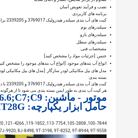
نصب و فرآیند تعویض آسان
برنامه های کاربردی:
کیت های آب بندی سیلندر هیدرولیک 3769017 و 2339205 برای کاربردهای مختلف در بیل مکانیکی و لودر مناسب هستند، از جمله:
سیلندرهای بوم
سیلندرهای بازو
سیلندرهای سطل
مشخصات فنی:
جنس: [جزئیات مواد را مشخص کنید]
انواع آب بندهای موجود: [انواع آب بندهای موجود را مشخص کنید
مدل های بیل مکانیکی لودر سازگار: [مدل های بیل مکانیکی لودر 
بسته بندی:
کیت ها
هر کیت آب بندی به طور ایمن بسته بندی می شود تا از هرگون
موتور - ماشین: 3056E;3114;3116;3126;C6.6;C7;C9
حامل ابزار یکپارچه: IT24F;IT28F;IT28G
 7J-9920, 8J-8498, 9T-3198, 9T-8252, 9T-8944, 9T-9558