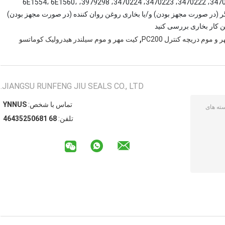
3163308، 3470199، 3470200، 3470209، 3470210، 3470211، 3470222، 3470223، 3470224، 3979298، 6E1554، 6E1560،
9T2107، 9T2374، 9T2471 و موارد دیگر (در صورت مجهز بودن) و/یا بخاری روغن روان کننده (در صورت مجهز بودن)
ن کار بخاری بررسی کنید
,
و موم دریچه کنترل PC200
کیت مهر و موم سیلندر هیدرولیک کوماتسو
JIANGSU RUNFENG JIU SEALS CO., LTD.
تماس با شخص:
SUNNY
تلفن:
86 18605253464