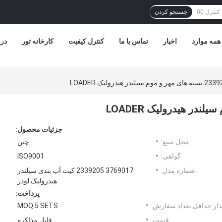
جستجو کردن
همه موارد
اخبار
تماس با ما
کنترل کیفیت
کارخانه تور
درب
جزئیات محصول:
محل منبع:
چین
گواهی:
ISO9001
شماره مدل:
3769017 2339205 کیت آب بندی سیلندر
هیدرولیک لودر
پرداخت:
ار حداقل تعداد سفارش:
MOQ 5 SETS
قیمت:
قابل مذاکره