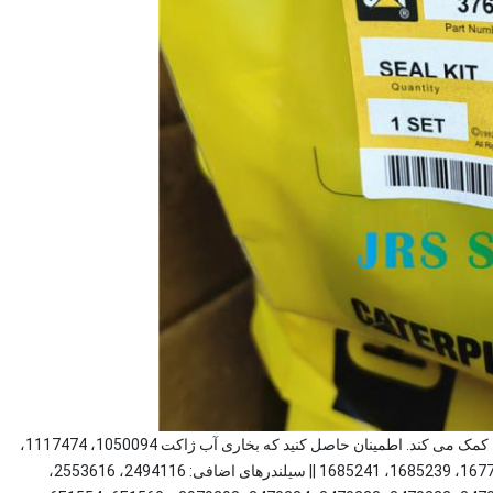
ents. دانستن این روش همچنین به جلوگیری از آسیب شخصی کمک می کند. اطمینان حاصل کنید که بخاری آب ژاکت 1050094، 1117474،
1117475، 1125575، 1239707، 1393312، 1652510، 1677434، 1685239، 1685241 || سیلندرهای اضافی: 2494116، 2553616،