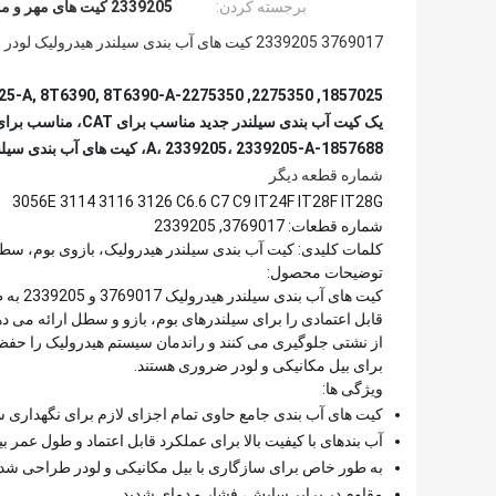
برجسته کردن:
2339205 کیت های مهر و موم سیلندر های هیدرولیک
3769017 2339205 کیت های آب بندی سیلندر هیدرولیک لودر
1857025, 2275350, 2275350-A, 376-9017, 376-9017-A, 3769017, 3769017-A, 7X2825, 7X2825-A, 8T6390, 8T6390-A,
1857688-A، 2339205، 2339205-A، کیت های آب بندی سیلندر,
شماره قطعه دیگر
3056E 3114 3116 3126 C6.6 C7 C9 IT24F IT28F IT28G
شماره قطعات: 3769017, 2339205
کلمات کلیدی: کیت آب بندی سیلندر هیدرولیک، بازوی بوم، س
توضیحات محصول:
کیت ها
قابل اعتمادی را برای سیلندرهای بوم، بازو و سطل ارائه می ده
از نشتی جلوگیری می کنند و راندمان سیستم هیدرولیک را حفظ می
برای بیل مکانیکی و لودر ضروری هستند.
ویژگی ها:
کیت های آب بندی جامع حاوی تمام اجزای لازم برای نگهداری س
آب بندهای با کیفیت بالا برای عملکرد قابل اعتماد و طول عمر ب
به طور خاص برای سازگاری با بیل مکانیکی و لودر طراحی ش
مقاوم در برابر سایش، فشار و دمای شدید