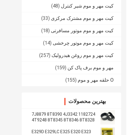
کیت مهر و موم شیر کنترل
(48)
کیت مهر و موم مشترک مرکزی
(33)
کیت مهر و موم موتور مسافرتی
(18)
کیت مهر و موم موتور چرخشی
(14)
کیت مهر و موم روغن هیدرولیک
(257)
مهر و موم برف پاک کن
(159)
O حلقه مهر و موم
(155)
بهترین محصولات
1182724 7J8879 8T8390 4J3342
4T9248 8T8345 8T8346 8T8328
4J2620 8T8355
E329D E329LC E325 E320 E323