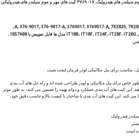
,
۳۷۶۹۰۱۷ کیت های مهر و موم سیلندر های هیدرولیکی
یک کیت آب بندی سیلندر جدید مناسب برای CAT، مناسب برای IT18B، IT18F، IT24F، IT28F، IT28G مدل ها قابل تعویض با 1857688،
طل، مناسب برای بیل مکانیکی لودر فرمان لیفت شیب
ی آب بندی سیلندر هیدرولیک 3769017 و 2339205 به طور خاص برای بیل مکانیکی و لودر طراحی شده اند و راه حل های آب بندی
ند. این کیت های آب بندی عملکرد و دوام بهینه را تضمین می کنند، به طور موثر
 کنند. این کیت های آب بندی با ساختار با کیفیت بالا و تناسب دقیق خود،
یلندر هیدرولیک
یشتر
ده است