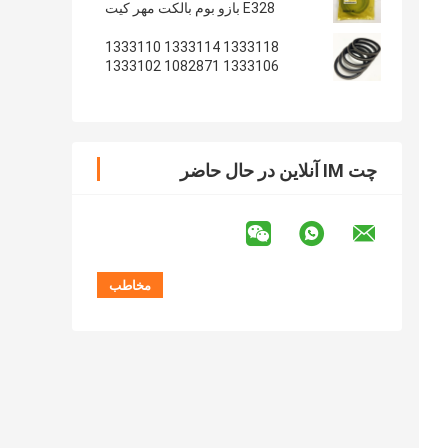
E328 بازو بوم بالکت مهر کیت
1333118 1333114 1333110
1333106 1082871 1333102
1233135 1082869
چت IM آنلاین در حال حاضر