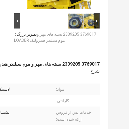
3769017 2339205 بسته های مهر و
تصویر بزرگ :
موم سیلندر هیدرولیک LOADER
3769017 2339205 بسته های مهر و موم سیلندر هیدرولیک LOADER
شرح
مواد:
لاستیک، E
گارانتی:
خدمات پس از فروش
پشتیبان
ارائه شده است: