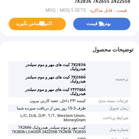
2422558 7X2836 7X2655
قیمت：قابل مذاکره
MOQ：MOQ 5 SETS
بهترین قیمت
اکنون تماس بگیرید
توضیحات محصول
7X2836 کیت های مهر و موم سیلندر
هیدرولیک
,
7X2666 کیت های مهر و موم سیلندر
برجسته
هیدرولیک
,
۲۴۲۲۵۵۸ کیت های مهر و موم سیلندر
هیدرولیک
جزئیات بسته بندی
کیسه PP داخل، جعبه کارتن بیرون
زمان تحویل
ظرف 3-15 روز پس از دریافت سپرده شما
L/C، D/A، D/P، T/T، Western Union،
شرایط پرداخت
MoneyGram
کیت مهر و موم سیلندر هیدرولیک 7X2666
شماره مدل
7X2836 LOADER 2422558 7X2836 7X2655