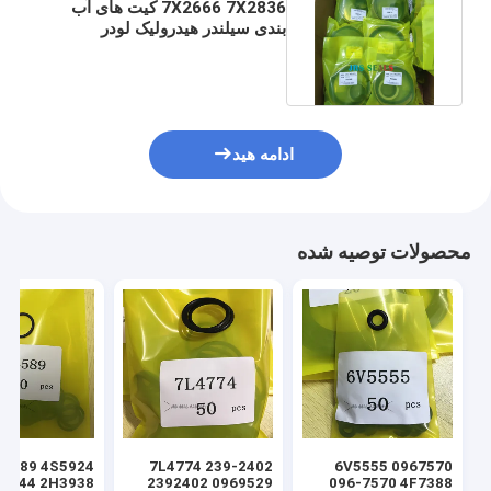
7X2666 7X2836 کیت های آب
بندی سیلندر هیدرولیک لودر
2422558 7X2836 7X2655
ادامه هید
محصولات توصیه شده
7L4774 239-2402
6V5555 0967570
2392402 0969529
096-7570 4F7388